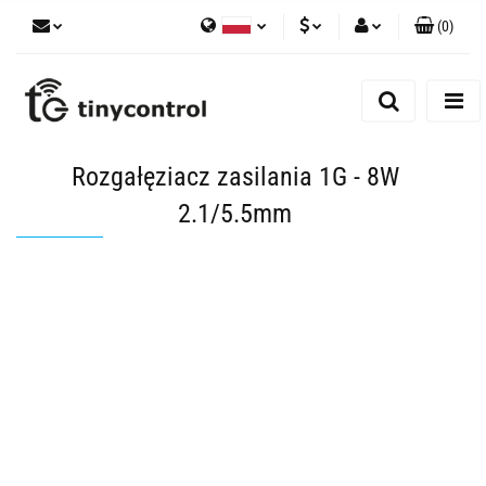
(
0
)
Polski
PLN
Zaloguj się
English
Zarejestruj się
EUR
Dodaj zgłoszenie
USD
Rozgałęziacz zasilania 1G - 8W
Zgody cookies
2.1/5.5mm