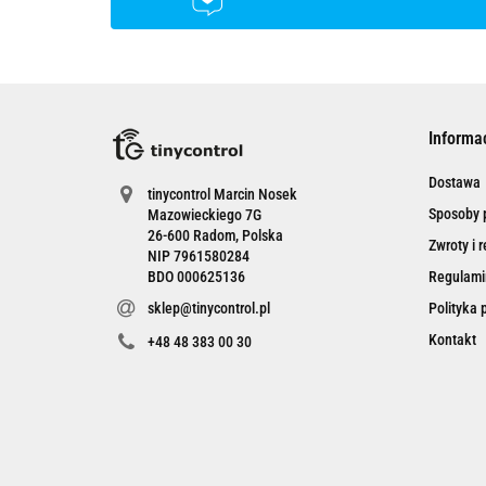
Informa
Dostawa
tinycontrol Marcin Nosek
Sposoby p
Mazowieckiego 7G
26-600 Radom, Polska
Zwroty i 
NIP 7961580284
BDO 000625136
Regulami
sklep@tinycontrol.pl
Polityka 
Kontakt
+48 48 383 00 30