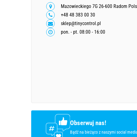
Mazowieckiego 7G 26-600 Radom Pol
+48 48 383 00 30
sklep@tinycontrol.pl
pon. - pt. 08:00 - 16:00
Obserwuj nas!
Bądź na bieżąco z naszymi social medi