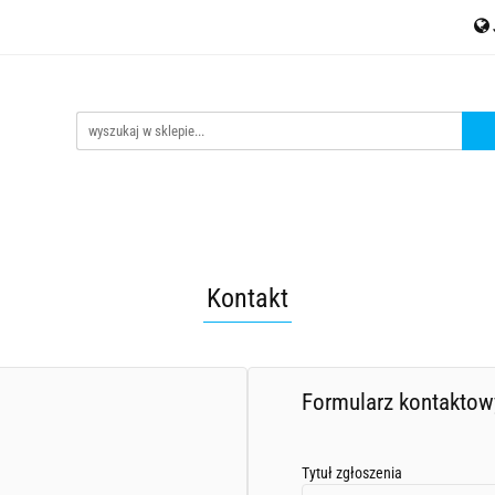
MESH
Akcesoria
Czujniki
Liczniki energii
Kontak
jniki
Liczniki energii
Kontakt
tinycontrol.pl
Kontakt
Formularz kontaktow
Tytuł zgłoszenia