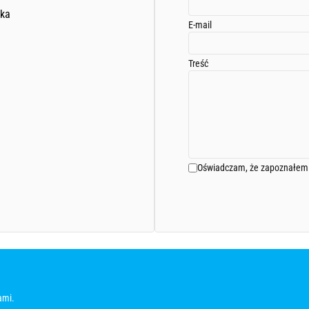
ska
E-mail
Treść
Oświadczam, że zapoznałem 
ami.