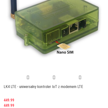
LK4 LTE - uniwersalny kontroler IoT z modemem LTE
449.99
449.99