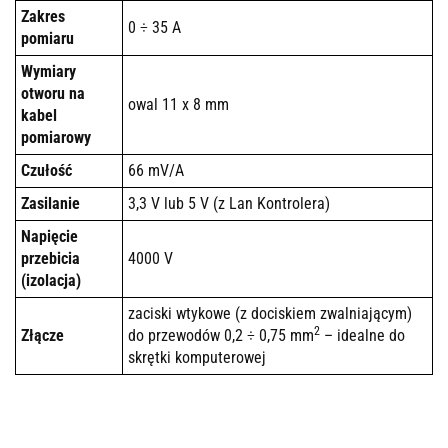
Zakres
0 ÷ 35 A
pomiaru
Wymiary
otworu na
owal 11 x 8 mm
kabel
pomiarowy
Czułość
66 mV/A
Zasilanie
3,3 V lub 5 V (z Lan Kontrolera)
Napięcie
przebicia
4000 V
(izolacja)
zaciski wtykowe (z dociskiem zwalniającym)
2
Złącze
do przewodów 0,2 ÷ 0,75 mm
– idealne do
skrętki komputerowej