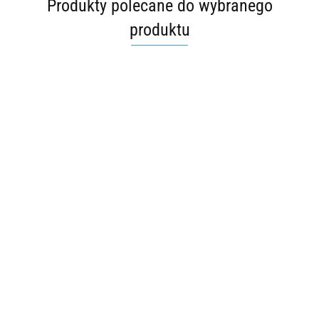
Produkty polecane do wybranego
produktu
LK4mini Modbus + I²C/1-Wire
195.57