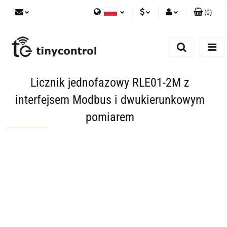
(
0
)
Polski
PLN
Zaloguj się
English
Zarejestruj się
EUR
Dodaj zgłoszenie
USD
Licznik jednofazowy RLE01-2M z
Zgody cookies
interfejsem Modbus i dwukierunkowym
pomiarem