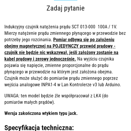
Zadaj pytanie
Indukcyjny czujnik natężenia prądu SCT 013-000 100A / 1V.
Mierzy natężenie prądu zmiennego płynącego w przewodzie bez
potrzeby jego rozcinania.
Pomiar odbywa się po założeniu
obejmy magnetycznej na POJEDYNCZY przewód prądowy -
czujnik nie będzie nic wskazywał, jeśli założony zostanie na
kabel prądowy i zerowy jednocześnie.
Na wyjściu czujnika
pojawia się napięcie, zmienne proporcjonalne do prądu
płynącego w przewodzie na którym jest założona obejma.
Czujnik może służyć do pomiarów prądu zmiennego poprzez
wejścia analogowe INPA1-4 w Lan Kontrolerze v3 lub Arduino.
UWAGA: ten model będzie źle współpracował z LK4 (do
pomiarów małych prądów).
Wersja zakończona wtykiem typu jack.
Specyfikacja techniczna: