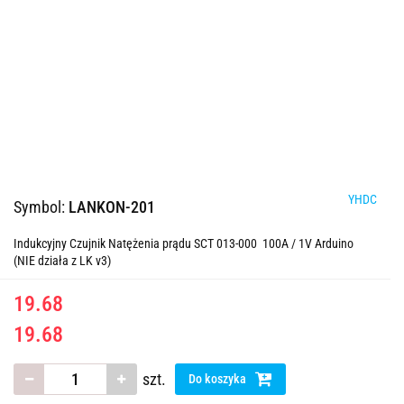
YHDC
Symbol:
LANKON-201
Indukcyjny Czujnik Natężenia prądu SCT 013-000 100A / 1V Arduino
(NIE działa z LK v3)
19.68
19.68
szt.
Do koszyka