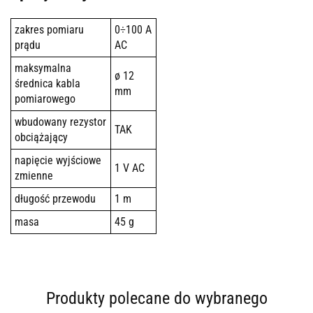
zakres pomiaru
0÷100 A
prądu
AC
maksymalna
ø 12
średnica kabla
mm
pomiarowego
wbudowany rezystor
TAK
obciążający
napięcie wyjściowe
1 V AC
zmienne
długość przewodu
1 m
masa
45 g
Produkty polecane do wybranego