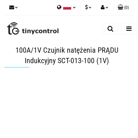
(
0
)
Polski
PLN
Zaloguj się
English
Zarejestruj się
EUR
Dodaj zgłoszenie
USD
100A/1V Czujnik natężenia PRĄDU
Zgody cookies
Indukcyjny SCT-013-100 (1V)