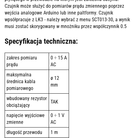
Czujnik może służyć do pomiarów prądu zmiennego poprzez
wejścia analogowe Arduino lub inne paltformy. Czujnik
wpsółpracuje z LK3 - należy wybrać z menu SCT013-30, a wynik
musi zostać skorygowany w mnożniku przez współczynnik 0.5
Specyfikacja techniczna:
zakres pomiaru
0 ÷ 15 A
prądu
AC
maksymalna
ø 12
średnica kabla
mm
pomiarowego
wbudowany rezystor
TAK
obciążający
napięcie wyjściowe
0 ÷ 1 V
zmienne
AC
długość przewodu
1 m