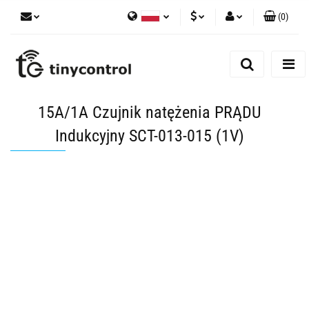
(
0
)
Polski
PLN
Zaloguj się
English
Zarejestruj się
EUR
Dodaj zgłoszenie
USD
15A/1A Czujnik natężenia PRĄDU
Zgody cookies
Indukcyjny SCT-013-015 (1V)