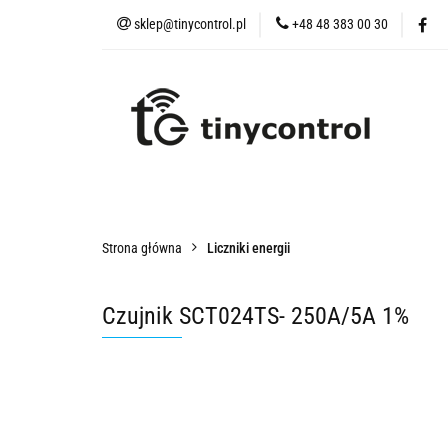
sklep@tinycontrol.pl
+48 48 383 00 30
Urządzenia IoT
t
Urządzenia IoT
tMESH
Akcesoria
Czu
Strona główna
Liczniki energii
Czujnik SCT024TS- 250A/5A 1%