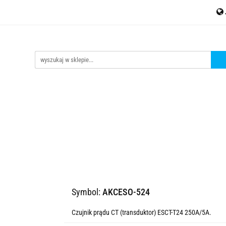
MESH
Akcesoria
Czujniki
Liczniki energii
Kontak
jniki
Liczniki energii
Kontakt
tinycontrol.pl
Symbol:
AKCESO-524
Czujnik prądu CT (transduktor) ESCT-T24 250A/5A.