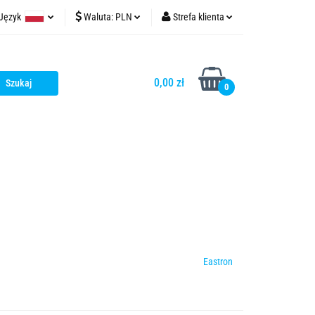
Język
Waluta:
PLN
Strefa klienta
t
tinycontrol.pl
Polski
PLN
Zaloguj się
English
EUR
Zarejestruj się
0,00 zł
0
USD
Dodaj zgłoszenie
Zgody cookies
Eastron