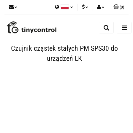
(
0
)
Polski
PLN
Zaloguj się
English
Zarejestruj się
EUR
Dodaj zgłoszenie
USD
Czujnik cząstek stałych PM SPS30 do
Zgody cookies
urządzeń LK