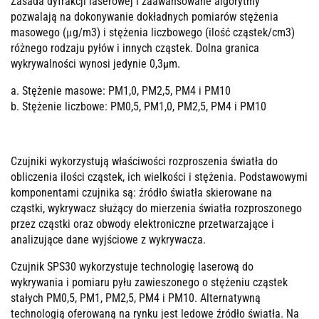
Zasada dyfrakcji laserowej i zaawansowane algorytmy
pozwalają na dokonywanie dokładnych pomiarów stężenia
masowego (μg/m3) i stężenia liczbowego (ilość cząstek/cm3)
różnego rodzaju pyłów i innych cząstek. Dolna granica
wykrywalności wynosi jedynie 0,3µm.
a. Stężenie masowe: PM1,0, PM2,5, PM4 i PM10
b. Stężenie liczbowe: PM0,5, PM1,0, PM2,5, PM4 i PM10
Czujniki wykorzystują właściwości rozproszenia światła do
obliczenia ilości cząstek, ich wielkości i stężenia. Podstawowymi
komponentami czujnika są: źródło światła skierowane na
cząstki, wykrywacz służący do mierzenia światła rozproszonego
przez cząstki oraz obwody elektroniczne przetwarzające i
analizujące dane wyjściowe z wykrywacza.
Czujnik SPS30 wykorzystuje technologię laserową do
wykrywania i pomiaru pyłu zawieszonego o stężeniu cząstek
stałych PM0,5, PM1, PM2,5, PM4 i PM10. Alternatywną
technologią oferowaną na rynku jest ledowe źródło światła. Na