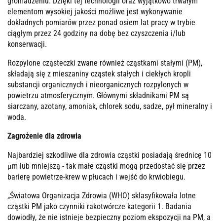
gromadzeniu. Dzięki tej technologii oraz wyjątkowo trwałym
elementom wysokiej jakości możliwe jest wykonywanie
dokładnych pomiarów przez ponad osiem lat pracy w trybie
ciągłym przez 24 godziny na dobę bez czyszczenia i/lub
konserwacji.
Rozpylone cząsteczki zwane również cząstkami stałymi (PM),
składają się z mieszaniny cząstek stałych i ciekłych kropli
substancji organicznych i nieorganicznych rozpylonych w
powietrzu atmosferycznym. Głównymi składnikami PM są
siarczany, azotany, amoniak, chlorek sodu, sadze, pył mineralny i
woda.
Zagrożenie dla zdrowia
Najbardziej szkodliwe dla zdrowia cząstki posiadają średnicę 10
μm lub mniejszą - tak małe cząstki mogą przedostać się przez
barierę powietrze-krew w płucach i wejść do krwiobiegu.
„Światowa Organizacja Zdrowia (WHO) sklasyfikowała lotne
cząstki PM jako czynniki rakotwórcze kategorii 1. Badania
dowiodły, że nie istnieje bezpieczny poziom ekspozycji na PM, a