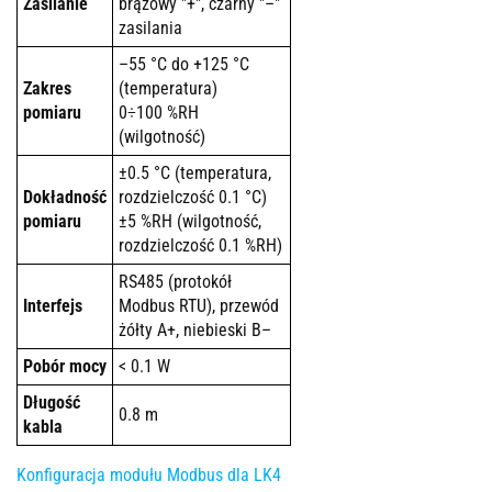
Zasilanie
brązowy "+", czarny "–"
zasilania
–55 °C do +125 °C
Zakres
(temperatura)
pomiaru
0÷100 %RH
(wilgotność)
±0.5 °C (temperatura,
Dokładność
rozdzielczość 0.1 °C)
pomiaru
±5 %RH (wilgotność,
rozdzielczość 0.1 %RH)
RS485 (protokół
Interfejs
Modbus RTU), przewód
żółty A+, niebieski B–
Pobór mocy
< 0.1 W
Długość
0.8 m
kabla
Konfiguracja modułu Modbus dla LK4