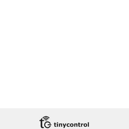
LK4mini Modbus + I²C/1-Wire
195.57