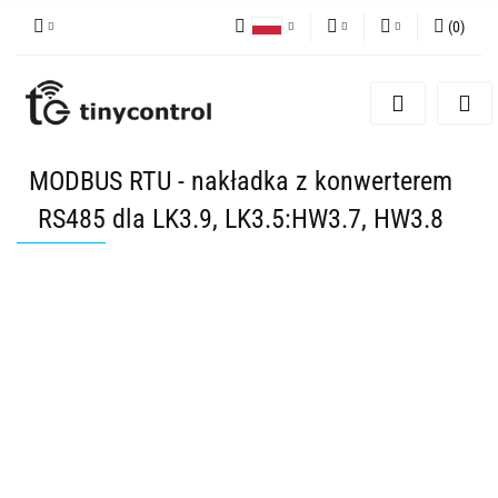
(
0
)
Polski
PLN
Zaloguj się
English
Zarejestruj się
EUR
Dodaj zgłoszenie
USD
MODBUS RTU - nakładka z konwerterem
Zgody cookies
RS485 dla LK3.9, LK3.5:HW3.7, HW3.8